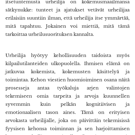
itsetuntemusta urheilija on kokemusmaailmansa
sätkynukke: tunteet ja ajatukset vetävät urheilijaa
erilaisiin suuntiin ilman, että urheilija itse ymmärtää,
mitä tapahtuu. Jokainen voi miettiä, mitä tämä
tarkoittaa urheilusuorituksen kannalta.
Urheilija hyötyy kehollisuuden taidoista myös
kilpailutilanteiden ulkopuolella. Ihmisen elämä on
jatkuvaa kokemista, kokemusten käsittelyä ja
toimintaa. Kehon viestien huomioiminen osana näitä
prosesseja antaa työkaluja arjen valintojen
tekemiseen omia tarpeita ja arvoja kuunnellen
syvemmin kuin pelkän kognitiivisen ja
emotionaalisen tason aines. Tämä on erityisen
arvokasta urheilijalle, joka on päivittäin tekemisissä
fyysisen kehonsa toiminnan ja sen harjoittamisen