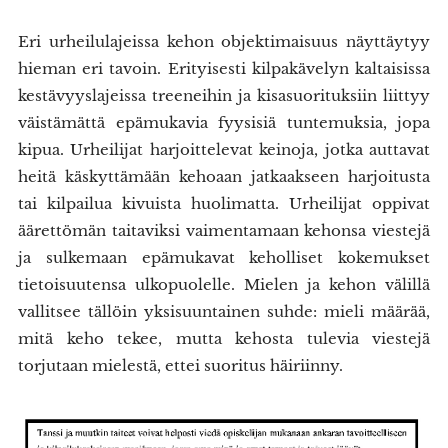
Eri urheilulajeissa kehon objektimaisuus näyttäytyy
hieman eri tavoin. Erityisesti kilpakävelyn kaltaisissa
kestävyyslajeissa treeneihin ja kisasuorituksiin liittyy
väistämättä epämukavia fyysisiä tuntemuksia, jopa
kipua. Urheilijat harjoittelevat keinoja, jotka auttavat
heitä käskyttämään kehoaan jatkaakseen harjoitusta
tai kilpailua kivuista huolimatta. Urheilijat oppivat
äärettömän taitaviksi vaimentamaan kehonsa viestejä
ja sulkemaan epämukavat keholliset kokemukset
tietoisuutensa ulkopuolelle. Mielen ja kehon välillä
vallitsee tällöin yksisuuntainen suhde: mieli määrää,
mitä keho tekee, mutta kehosta tulevia viestejä
torjutaan mielestä, ettei suoritus häiriinny.