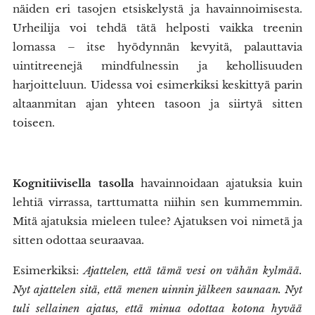
näiden eri tasojen etsiskelystä ja havainnoimisesta.
Urheilija voi tehdä tätä helposti vaikka treenin
lomassa – itse hyödynnän kevyitä, palauttavia
uintitreenejä mindfulnessin ja kehollisuuden
harjoitteluun. Uidessa voi esimerkiksi keskittyä parin
altaanmitan ajan yhteen tasoon ja siirtyä sitten
toiseen.
Kognitiivisella tasolla
havainnoidaan ajatuksia kuin
lehtiä virrassa, tarttumatta niihin sen kummemmin.
Mitä ajatuksia mieleen tulee? Ajatuksen voi nimetä ja
sitten odottaa seuraavaa.
Esimerkiksi:
Ajattelen, että tämä vesi on vähän kylmää.
Nyt ajattelen sitä, että menen uinnin jälkeen saunaan. Nyt
tuli sellainen ajatus, että minua odottaa kotona hyvää