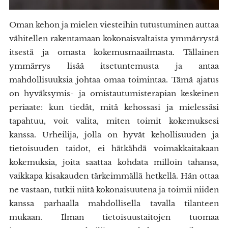
Oman kehon ja mielen viesteihin tutustuminen auttaa
vähitellen rakentamaan kokonaisvaltaista ymmärrystä
itsestä ja omasta kokemusmaailmasta. Tällainen
ymmärrys lisää itsetuntemusta ja antaa
mahdollisuuksia johtaa omaa toimintaa. Tämä ajatus
on hyväksymis- ja omistautumisterapian keskeinen
periaate: kun tiedät, mitä kehossasi ja mielessäsi
tapahtuu, voit valita, miten toimit kokemuksesi
kanssa. Urheilija, jolla on hyvät kehollisuuden ja
tietoisuuden taidot, ei hätkähdä voimakkaitakaan
kokemuksia, joita saattaa kohdata milloin tahansa,
vaikkapa kisakauden tärkeimmällä hetkellä. Hän ottaa
ne vastaan, tutkii niitä kokonaisuutena ja toimii niiden
kanssa parhaalla mahdollisella tavalla tilanteen
mukaan. Ilman tietoisuustaitojen tuomaa