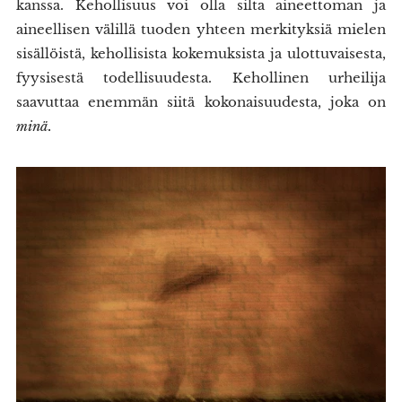
kanssa. Kehollisuus voi olla silta aineettoman ja
aineellisen välillä tuoden yhteen merkityksiä mielen
sisällöistä, kehollisista kokemuksista ja ulottuvaisesta,
fyysisestä todellisuudesta. Kehollinen urheilija
saavuttaa enemmän siitä kokonaisuudesta, joka on
minä.