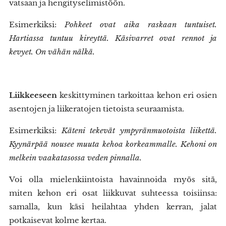
vatsaan ja hengityselimistöön.
Esimerkiksi:
Pohkeet ovat aika raskaan tuntuiset.
Hartiassa tuntuu kireyttä. Käsivarret ovat rennot ja
kevyet. On vähän nälkä.
Liikkeeseen
keskittyminen tarkoittaa kehon eri osien
asentojen ja liikeratojen tietoista seuraamista.
Esimerkiksi:
Käteni tekevät ympyränmuotoista liikettä.
Kyynärpää nousee muuta kehoa korkeammalle. Kehoni on
melkein vaakatasossa veden pinnalla.
Voi olla mielenkiintoista havainnoida myös sitä,
miten kehon eri osat liikkuvat suhteessa toisiinsa:
samalla, kun käsi heilahtaa yhden kerran, jalat
potkaisevat kolme kertaa.