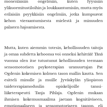
monenlaisiin ongelmiin, kuten fyysisiin
ylikuormitustiloihin ja loukkaantumisiin, mutta myös
erilaisiin psyykkisiin ongelmiin, jotka kumpuavat
kehon vieraantumisesta mielestä ja minuuden
palasten hajoamisesta.
Mutta, kuten aiemmin totesin, kehollisuuden taitoja
ja omaa suhdetta kehoonsa voi onneksi kehittää! Tänä
vuonna olen itse tutustunut kehollisuuden teemaan
sensomotorisen psykoterapian uranuurtajan Pat
Ogdenin kokemisen kolmen tason mallin kautta. Sen
esitteli minulle ja muille Jyväskylän yliopiston
taideterapiamoduulin opiskelijoille tanssi-
liiketerapeutti Tanja Pihlaja. Ogdenin mukaan
ihmisen kokemusmaailma jaetaan kognitiiviseen,
emotionaaliseen ja sensomotoriseen tasoon, eli