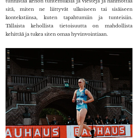
tunnistaa kehon tuntemuksia ja viestejä ja hahmottaa
sitä, miten ne liittyvät ulkoiseen tai sisäiseen
kontekstiinsa, kuten tapahtumiin ja tunteisiin.
Tällaista kehollista tietoisuutta on mahdollista
kehittää ja tukea siten omaa hyvinvointiaan.